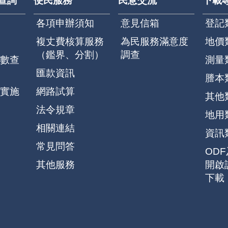
查詢
便民服務
民意交流
下載
各項申辦須知
意見信箱
登記
複丈費核算服務
為民服務滿意度
地價
（鑑界、分割）
調查
數查
測量
匯款資訊
謄本
實施
網路試算
其他
法令規章
地用
相關連結
資訊
常見問答
OD
其他服務
開啟
下載