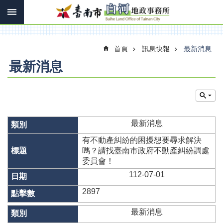
搜
跳到主要內容區塊
尋
進
階
搜
首頁
訊息快報
最新消息
尋
最新消息
訊
息
快
最新消息
報
有不動產糾紛的困擾想要尋求解決
機
嗎？請找臺南市政府不動產糾紛調處
關
委員會！
簡
112-07-01
介
2897
線
上
最新消息
申