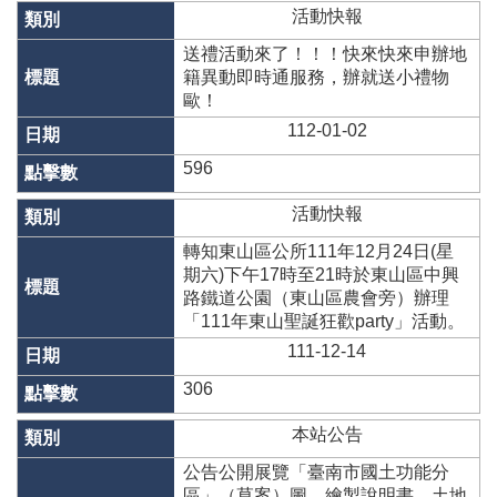
網
活動快報
站
送禮活動來了！！！快來快來申辦地
導
籍異動即時通服務，辦就送小禮物
覽
歐！
English
112-01-02
臺
596
南
市
活動快報
政
轉知東山區公所111年12月24日(星
府
期六)下午17時至21時於東山區中興
地
路鐵道公園（東山區農會旁）辦理
政
「111年東山聖誕狂歡party」活動。
局
111-12-14
政
306
府
資
本站公告
訊
公
公告公開展覽「臺南市國土功能分
開
區」（草案）圖、繪製說明書、土地