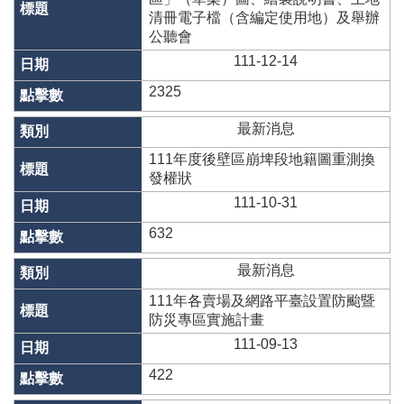
清冊電子檔（含編定使用地）及舉辦
隱
公聽會
私
111-12-14
權
與
2325
資
訊
最新消息
安
111年度後壁區崩埤段地籍圖重測換
全
發權狀
政
策
111-10-31
632
政
府
最新消息
網
站
111年各賣場及網路平臺設置防颱暨
資
防災專區實施計畫
料
111-09-13
開
放
422
宣