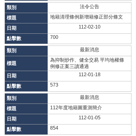
專
法令公告
區
地籍清理條例新增籍修正部分條文
其
他
112-02-10
服
700
務
最新消息
地
籍
為抑制炒作、健全交易 平均地權條
圖
例修正案三讀通過
112-01-18
實
價
573
登
錄
最新消息
未
112年度地籍圖重測簡介
辦
112-01-05
繼
承
854