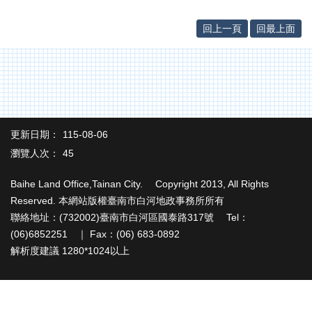
辦
與
回上一頁
回最上面
查
詢
便
民
服
務
更新日期：
115-08-06
民
瀏覽人次：
45
意
交
Baihe Land Office,Tainan City. Copyright 2013, All Rights
流
Reserved. 本網站版權臺南市白河地政事務所所有
下
聯絡地址：(732002)臺南市白河區國泰路317號 Tel：
載
(06)6852251 ｜ Fax：(06) 683-0892
專
解析度建議 1280*1024以上
區
主
題