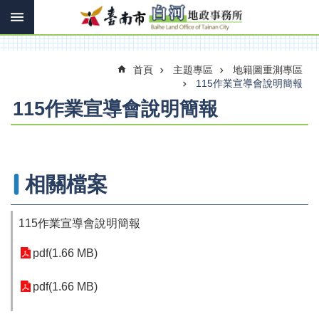
搜
跳到主要內容區塊
尋
進
階
搜
首頁
主題專區
地籍圖重測專區
尋
115作業宣導會說明簡報
115作業宣導會說明簡報
訊
息
快
報
相關檔案
機
關
115作業宣導會說明簡報
簡
介
pdf(1.66 MB)
線
pdf(1.66 MB)
上
申