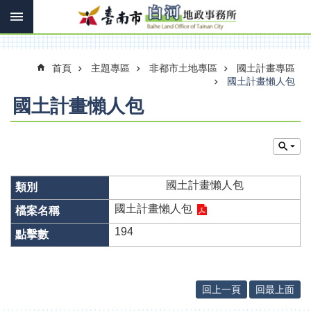
搜
跳到主要內容區塊
尋
進
階
搜
首頁
主題專區
非都市土地專區
國土計畫專區
尋
國土計畫懶人包
國土計畫懶人包
訊
息
快
報
國土計畫懶人包
機
國土計畫懶人包
關
簡
194
介
線
上
回上一頁
回最上面
申