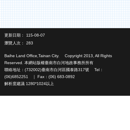
辦
與
查
詢
便
更新日期：
115-08-07
民
服
瀏覽人次：
283
務
Baihe Land Office,Tainan City. Copyright 2013, All Rights
民
Reserved. 本網站版權臺南市白河地政事務所所有
意
聯絡地址：(732002)臺南市白河區國泰路317號 Tel：
交
(06)6852251 ｜ Fax：(06) 683-0892
流
解析度建議 1280*1024以上
下
載
專
區
主
題