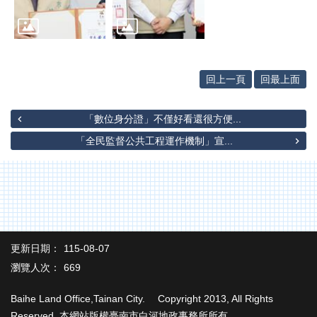
專
區
其
他
服
回上一頁
回最上面
務
「數位身分證」不僅好看還很方便...
地
籍
「全民監督公共工程運作機制」宣...
圖
實
價
登
錄
更新日期：
115-08-07
未
辦
瀏覽人次：
669
繼
承
Baihe Land Office,Tainan City. Copyright 2013, All Rights
Reserved. 本網站版權臺南市白河地政事務所所有