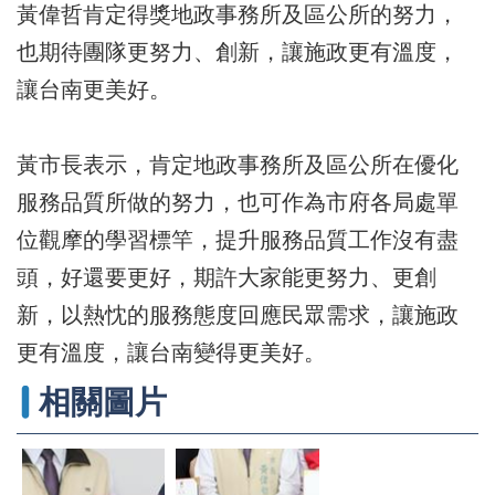
辦
黃偉哲肯定得獎地政事務所及區公所的努力，
與
也期待團隊更努力、創新，讓施政更有溫度，
查
詢
讓台南更美好。
便
民
黃市長表示，肯定地政事務所及區公所在優化
服
務
服務品質所做的努力，也可作為市府各局處單
民
位觀摩的學習標竿，提升服務品質工作沒有盡
意
頭，好還要更好，期許大家能更努力、更創
交
流
新，以熱忱的服務態度回應民眾需求，讓施政
下
更有溫度，讓台南變得更美好。
載
專
相關圖片
區
主
題