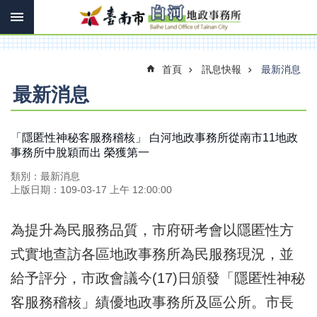
搜
跳到主要內容區塊
尋
進
階
搜
首頁
訊息快報
最新消息
尋
最新消息
訊
「隱匿性神秘客服務稽核」 白河地政事務所從南市11地政
息
事務所中脫穎而出 榮獲第一
快
類別：最新消息
報
上版日期：109-03-17 上午 12:00:00
機
關
為提升為民服務品質，市府研考會以隱匿性方
簡
介
式實地查訪各區地政事務所為民服務現況，並
線
給予評分，市政會議今(17)日頒發「隱匿性神秘
上
客服務稽核」績優地政事務所及區公所。市長
申