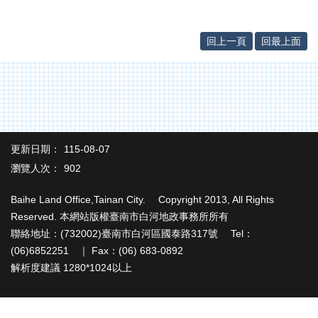
辦
與
查
回上一頁
回最上面
詢
便
民
服
務
民
更新日期：
115-08-07
意
瀏覽人次：
902
交
流
Baihe Land Office,Tainan City. Copyright 2013, All Rights
Reserved. 本網站版權臺南市白河地政事務所所有
下
載
聯絡地址：(732002)臺南市白河區國泰路317號 Tel：
專
(06)6852251 ｜ Fax：(06) 683-0892
區
解析度建議 1280*1024以上
主
題