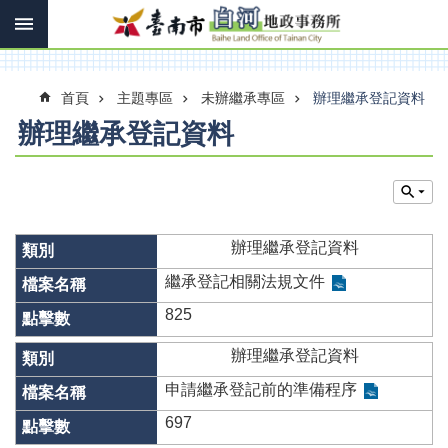
搜
跳到主要內容區塊
尋
進
階
搜
首頁
主題專區
未辦繼承專區
辦理繼承登記資料
尋
辦理繼承登記資料
訊
息
快
辦理繼承登記資料
報
繼承登記相關法規文件
機
關
825
簡
介
辦理繼承登記資料
線
申請繼承登記前的準備程序
上
697
申