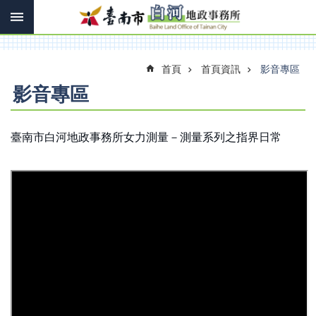
搜
跳到主要內容區塊
尋
進
階
搜
首頁
首頁資訊
影音專區
尋
影音專區
訊
臺南市白河地政事務所女力測量－測量系列之指界日常
息
快
報
機
關
簡
介
線
上
申