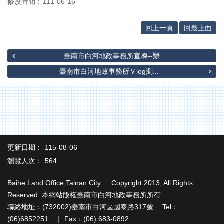
專
修改時間：111-06-16
區
回上一頁
回最上面
其
他
服
臺南市白河地政事務所宣導--辦...
務
臺南市白河地政事務所Ｖlog測...
地
籍
圖
實
價
登
更新日期：
115-08-06
錄
瀏覽人次：
564
未
Baihe Land Office,Tainan City. Copyright 2013, All Rights
辦
Reserved. 本網站版權臺南市白河地政事務所所有
繼
承
聯絡地址：(732002)臺南市白河區國泰路317號 Tel：
(06)6852251 ｜ Fax：(06) 683-0892