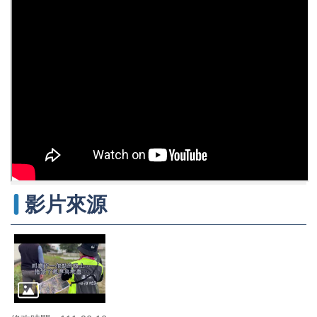
辦
與
查
詢
便
民
服
務
民
意
交
流
影片來源
下
載
專
區
主
題