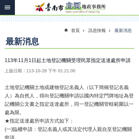
搜
跳到主要內容區塊
尋
進
階
搜
首頁
訊息快報
最新消息
尋
最新消息
訊
113年11月1日起土地登記機關受理民眾指定送達處所申請
息
上版日期：113-10-28 下午 01:21:00
快
報
土地登記機關土地或建物登記名義人（以下簡稱登記名義
機
人）為自然人，得向登記機關申請以國內特定門牌地址為登
關
簡
記機關公文書之指定送達處所，同一登記機關管轄範圍以一
介
處為限。
★指定送達處所申請方式如下：
線
上
(一)臨櫃申請：登記名義人或其法定代理人親自至登記機關
申
申請。