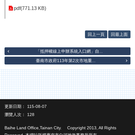
專
區
pdf(771.13 KB)
其
他
服
回上一頁
回最上面
務
地
「抵押權線上申辦系統入口網」自...
籍
臺南市政府113年第2次市地重...
圖
實
價
登
錄
未
更新日期：
115-08-07
辦
瀏覽人次：
128
繼
承
Baihe Land Office,Tainan City. Copyright 2013, All Rights