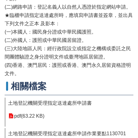
辦
(二)網路申請：登記名義人以自然人憑證於指定網站申請。
與
查
★臨櫃申請指定送達處所時，應填寫申請書並簽章，並出具
詢
下列文件之正本 及影本：
(一)本國人：國民身分證或中華民國護照。
便
民
(二)外國人：護照或中華民國居留證。
服
(三)大陸地區人民：經行政院設立或指定之機構或委託之民
務
間團體驗證之身分證明文件或臺灣地區居留證。
民
(四)香港、澳門居民：護照或香港、澳門永久居留資格證明
意
文件。
交
流
相關檔案
下
載
土地登記機關受理指定送達處所申請書
專
區
pdf(63.22 KB)
主
題
土地登記機關受理指定送達處所申請作業要點1130701