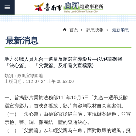
搜
跳到主要內容區塊
尋
進
階
搜
首頁
訊息快報
最新消息
尋
最新消息
訊
地方公職人員九合一選舉反賄選宣導影片—(法務部製播
息
「決心篇」、「父愛篇」及相關文宣檔案)
快
類別：政風宣導園地
報
上版日期：112-07-24 上午 08:52:00
機
關
一、旨揭影片業於法務部111年10月5日「九合一選舉反賄
簡
選宣導影片」首映會播放，影片內容均取材自真實案例。
介
（一）「決心篇」由檢察官擔綱主演，重現辦案經過，並宣
線
示檢、警、調、廉團結一體的查賄決心。
上
（二）「父愛篇」以年輕父親為主角，面對敗壞的選風，挺
申