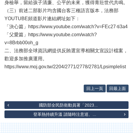
辦
身檢舉，留給孩子清廉、公平的未來，獲得青壯世代共鳴。
與
（三）前述二部影片均含國台客三種語言版本，法務部
查
YOUTUBE頻道影片連結網址如下：
詢
「決心篇」https://www.youtube.com/watch?v=FEc27-ti3a4
便
「父愛篇」https://www.youtube.com/watch?
民
v=8Brbb00oh_g
服
務
二、法務部全球資訊網提供反賄選宣導相關文宣設計檔案，
歡迎多加推廣運用。
民
https://www.moj.gov.tw/2204/2771/2778/2781/Lpsimplelist
意
交
流
回上一頁
回最上面
下
載
專
國防部全民防衛動員署「2023...
區
登革熱持續升溫 請隨時注意巡、...
主
題