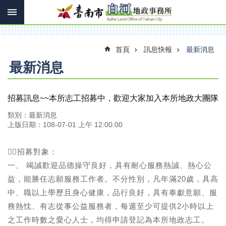
搜
跳到主要內容區塊
尋
進
階
搜
首頁
訊息快報
最新消息
尋
最新消息
訊
招募訊息~~本所志工招募中，歡迎大家加入本所地政大團隊
息
類別：最新消息
快
上版日期：108-07-01 上午 12:00:00
報
機
🕵‍♂招募對象：
關
一、 竭誠歡迎品德操守良好，具有耐心服務熱誠、熱心公
簡
介
益，能勝任志願服務工作者。不分性別，凡年滿20歲，具高
中、職以上學歷且身心健康，品行良好，具有奉獻意願、服
線
務熱忱、有志從事公益服務者，每週至少可提供2小時以上
上
申
之工作時數之愛心人士，均得申請登記為本所地政志工。