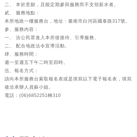
辦
二、 本於意願，且能定期參與服務而不支領薪水者。
與
貳、 服務地點：
查
詢
本所地政一樓服務台，地址：臺南市白河區國泰路317號。
参、服務內容：
便
一、 洽公民眾進入本所後接待、引導服務。
民
服
二、 配合地政法令宣導活動。
務
肆、服務時間：
週一至週五下午二時至四時。
民
意
伍、報名方式：
交
請向本所服務台索取報名表或是填寫以下電子報名表，填寫
流
後洽承辦人員蘇小姐。
下
電話：(06)6852251轉310
載
專
區
主
題