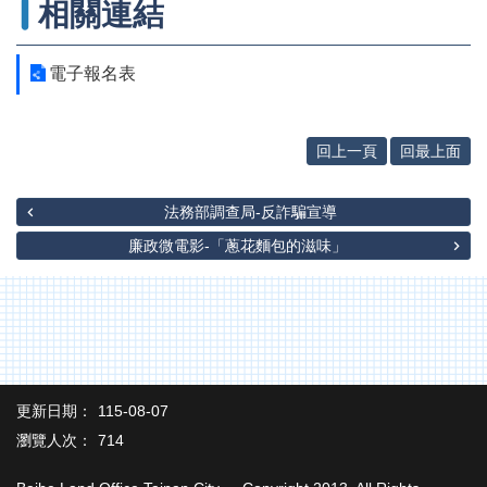
專
相關連結
區
其
電子報名表
他
服
務
回上一頁
回最上面
地
籍
法務部調查局-反詐騙宣導
圖
廉政微電影-「蔥花麵包的滋味」
實
價
登
錄
未
辦
更新日期：
115-08-07
繼
瀏覽人次：
714
承