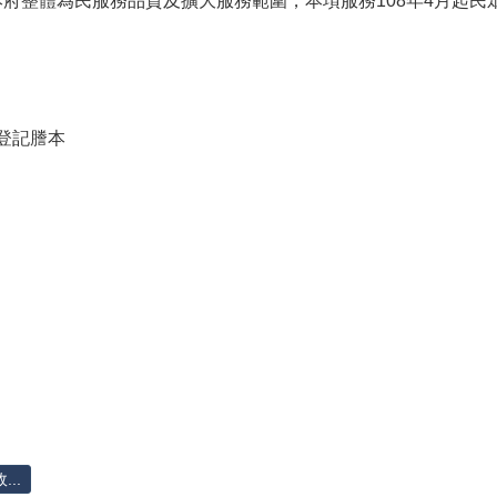
府整體為民服務品質及擴大服務範圍，本項服務108年4月起
。
登記謄本
..