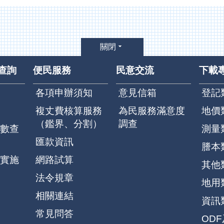
關閉
查詢
便民服務
民意交流
下載
各項申辦須知
意見信箱
登記
複丈費核算服務
為民服務滿意度
地價
（鑑界、分割）
調查
數查
測量
匯款資訊
謄本
實施
網路試算
其他
法令規章
地用
相關連結
資訊
常見問答
OD