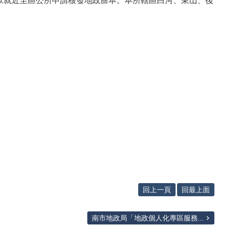
民眾就近至區公所申請核發地政謄本。本所轄區白河、東山、後
回上一頁
回最上面
南市地政局「地政個人化專區服務...