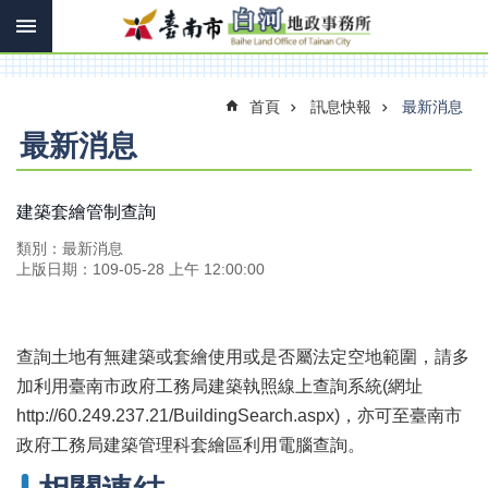
搜
跳到主要內容區塊
尋
進
階
搜
首頁
訊息快報
最新消息
尋
最新消息
訊
建築套繪管制查詢
息
類別：最新消息
快
上版日期：109-05-28 上午 12:00:00
報
機
關
查詢土地有無建築或套繪使用或是否屬法定空地範圍，請多
簡
介
加利用臺南市政府工務局建築執照線上查詢系統(網址
http://60.249.237.21/BuildingSearch.aspx)，亦可至臺南市
線
政府工務局建築管理科套繪區利用電腦查詢。
上
申