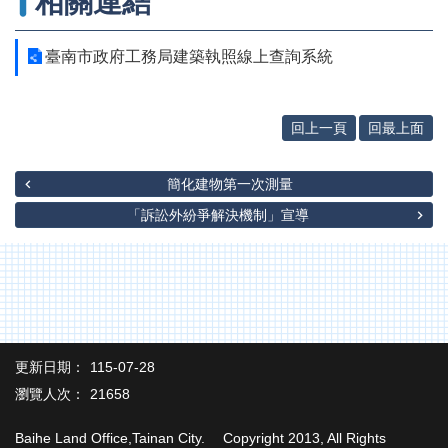
相關連結
辦
與
查
臺南市政府工務局建築執照線上查詢系統
詢
便
民
回上一頁
回最上面
服
務
簡化建物第一次測量
民
「訴訟外紛爭解決機制」宣導
意
交
流
下
載
專
更新日期：
115-07-28
區
瀏覽人次：
21658
主
題
Baihe Land Office,Tainan City. Copyright 2013, All Rights