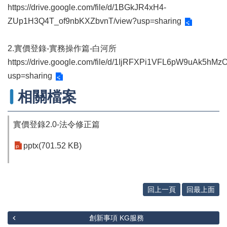
辦
https://drive.google.com/file/d/1BGkJR4xH4-
與
ZUp1H3Q4T_of9nbKXZbvnT/view?usp=sharing
查
詢
2.實價登錄-實務操作篇-白河所
便
https://drive.google.com/file/d/1IjRFXPi1VFL6pW9uAk5hM
民
服
usp=sharing
務
相關檔案
民
意
實價登錄2.0-法令修正篇
交
流
pptx(701.52 KB)
下
載
專
區
回上一頁
回最上面
主
題
創新事項 KG服務