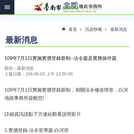
搜
跳到主要內容區塊
尋
進
階
搜
首頁
訊息快報
最新消息
尋
最新消息
訊
109年7月1日實施實價登錄新制--法令篇及實務操作篇
息
類別：最新消息
快
上版日期：109-06-02 上午 12:00:00
報
機
109年7月1日實施實價登錄新制，相關法令修改情形，白河
關
地政事務所提醒您!
簡
介
詳細資訊請點下方連結觀看說明影片
線
上
申
1.實價登錄-法令宣導篇-白河所